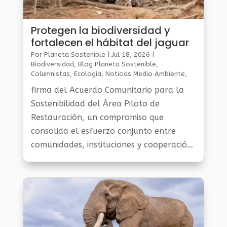
Protegen la biodiversidad y
fortalecen el hábitat del jaguar
Por
Planeta Sostenible
|
Jul 18, 2026
|
Biodiversidad
,
Blog Planeta Sostenible
,
Columnistas
,
Ecología
,
Noticias Medio Ambiente
,
Planeta Al Día
firma del Acuerdo Comunitario para la
Sostenibilidad del Área Piloto de
Restauración, un compromiso que
consolida el esfuerzo conjunto entre
comunidades, instituciones y cooperación
internacional para proteger la
biodiversidad y fortalecer el hábitat del
jaguar (Panthera onca), el felino más
grande de América y símbolo de la
riqueza natural de nuestros bosques.