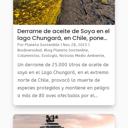
Derrame de aceite de Soya en el
lago Chungará, en Chile, pone
en riesgo a miles de aves
Por
Planeta Sostenible
|
Nov 28, 2025
|
Biodiversidad
,
Blog Planeta Sostenible
,
Columnistas
,
Ecología
,
Noticias Medio Ambiente
,
Planeta Al Día
Un derrame de 25.000 litros de aceite de
soya en el Lago Chungará, en el extremo
norte de Chile, provocó la muerte de
especies protegidas y mantiene en peligro
a más de 80 aves afectadas por el
incidente, confirmaron las autoridades
del país.