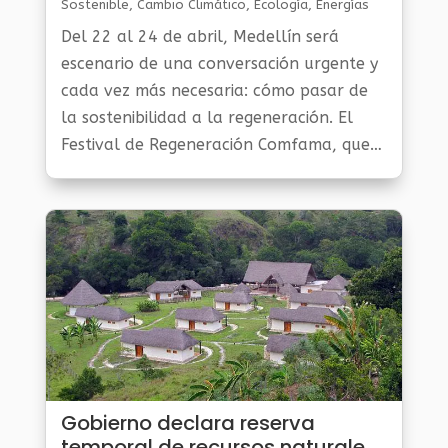
Sostenible
,
Cambio Climático
,
Ecología
,
Energías
Renovables
,
Gestión Ambiental Y Sostenibilidad
,
Del 22 al 24 de abril, Medellín será
Noticias Medio Ambiente
,
Planeta Al Día
escenario de una conversación urgente y
cada vez más necesaria: cómo pasar de
la sostenibilidad a la regeneración. El
Festival de Regeneración Comfama, que
se realizará en Bodega Comfama y el
barrio Perpetuo Socorro, propone un
espacio donde la reflexión, la acción y la
cultura se encuentran para imaginar
futuros posibles.
Gobierno declara reserva
temporal de recursos naturales