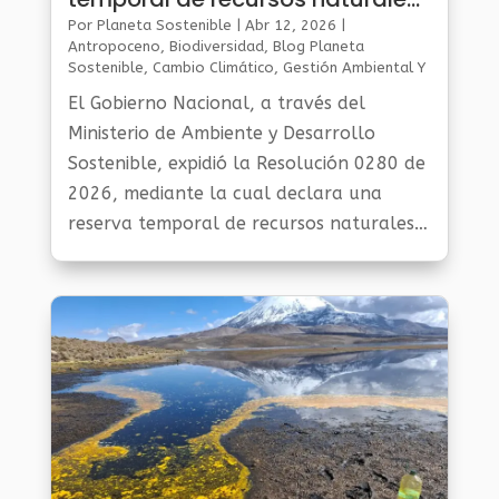
renovables en la Sierra Nevada
Por
Planeta Sostenible
|
Abr 12, 2026
|
Antropoceno
,
Biodiversidad
,
Blog Planeta
Sostenible
,
Cambio Climático
,
Gestión Ambiental Y
Sostenibilidad
,
Noticias Medio Ambiente
,
Planeta
El Gobierno Nacional, a través del
Al Día
Ministerio de Ambiente y Desarrollo
Sostenible, expidió la Resolución 0280 de
2026, mediante la cual declara una
reserva temporal de recursos naturales
renovables en la Sierra Nevada de Santa
Marta.