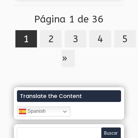
«grave crisis climática» que sufre el país.
Página 1 de 36
1
2
3
4
5
»
Translate the Content
Spanish