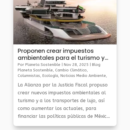
Proponen crear impuestos
ambientales para el turismo y
los transportes de lujo
Por
Planeta Sostenible
|
Nov 28, 2025
|
Blog
Planeta Sostenible
,
Cambio Climático
,
Columnistas
,
Ecología
,
Noticias Medio Ambiente
,
Planeta Al Día
,
Planeta Verde
La Alianza por la Justicia Fiscal propuso
crear nuevos impuestos ambientales al
turismo y a los transportes de lujo, así
como aumentar los actuales, para
financiar las políticas públicas de México,
y poder así «sostener» la lucha contra la