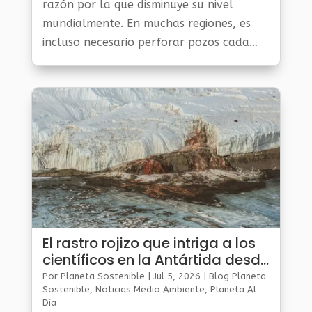
razón por la que disminuye su nivel
mundialmente. En muchas regiones, es
incluso necesario perforar pozos cada
vez más profundos para acceder al agua.
El rastro rojizo que intriga a los
científicos en la Antártida desde
1911
Por
Planeta Sostenible
|
Jul 5, 2026
|
Blog Planeta
Sostenible
,
Noticias Medio Ambiente
,
Planeta Al
Día