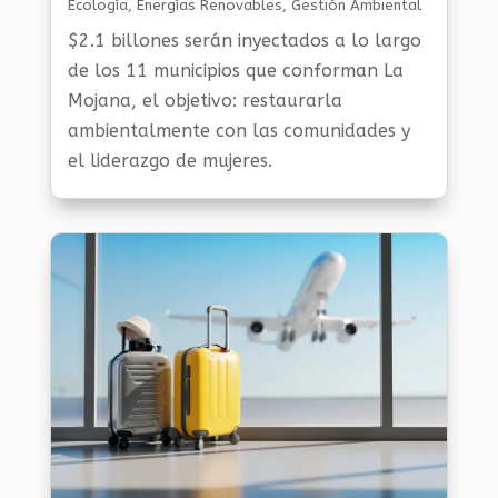
Ecología
,
Energías Renovables
,
Gestión Ambiental
Y Sostenibilidad
,
Noticias Medio Ambiente
,
Planeta
$2.1 billones serán inyectados a lo largo
Al Día
,
Planeta Verde
de los 11 municipios que conforman La
Mojana, el objetivo: restaurarla
ambientalmente con las comunidades y
el liderazgo de mujeres.