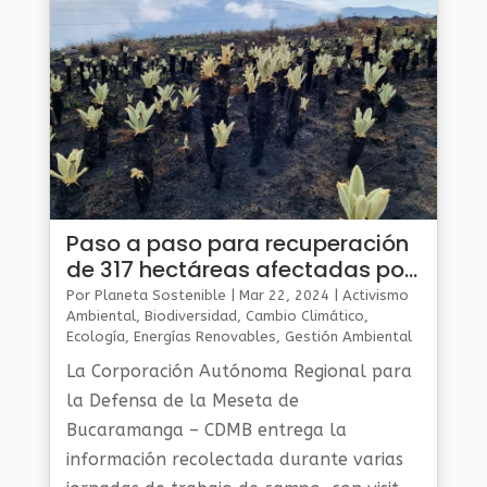
Paso a paso para recuperación
de 317 hectáreas afectadas por
el fuego en páramo de Berlín
Por
Planeta Sostenible
|
Mar 22, 2024
|
Activismo
Ambiental
,
Biodiversidad
,
Cambio Climático
,
Ecología
,
Energías Renovables
,
Gestión Ambiental
Y Sostenibilidad
,
Noticias Medio Ambiente
,
Planeta
La Corporación Autónoma Regional para
Al Día
,
Planeta Verde
la Defensa de la Meseta de
Bucaramanga – CDMB entrega la
información recolectada durante varias