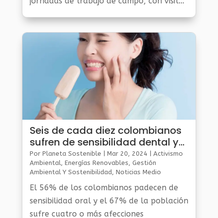
jornadas de trabajo de campo, con visitas
periódicas y el establecimiento de
monitoreos sobre la recuperación del
ecosistema del páramo de Berlín,
afectado por un voraz incendio en las
veredas Ucatá, Pirgua y Guarumales del
corregimiento de Berlín, en el municipio
de Tona.
Seis de cada diez colombianos
sufren de sensibilidad dental y
no lo saben
Por
Planeta Sostenible
|
Mar 20, 2024
|
Activismo
Ambiental
,
Energías Renovables
,
Gestión
Ambiental Y Sostenibilidad
,
Noticias Medio
Ambiente
El 56% de los colombianos padecen de
sensibilidad oral y el 67% de la población
sufre cuatro o más afecciones