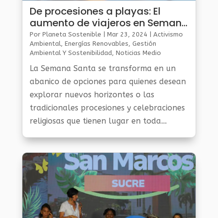
De procesiones a playas: El
aumento de viajeros en Semana
Santa en Colombia
Por
Planeta Sostenible
|
Mar 23, 2024
|
Activismo
Ambiental
,
Energías Renovables
,
Gestión
Ambiental Y Sostenibilidad
,
Noticias Medio
Ambiente
La Semana Santa se transforma en un
abanico de opciones para quienes desean
explorar nuevos horizontes o las
tradicionales procesiones y celebraciones
religiosas que tienen lugar en toda
Colombia.