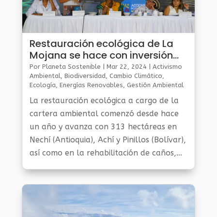
Restauración ecológica de La
Mojana se hace con inversión
de $2,1 billones
Por
Planeta Sostenible
|
Mar 22, 2024
|
Activismo
Ambiental
,
Biodiversidad
,
Cambio Climático
,
Ecología
,
Energías Renovables
,
Gestión Ambiental
Y Sostenibilidad
,
Noticias Medio Ambiente
,
Planeta
La restauración ecológica a cargo de la
Al Día
,
Planeta Verde
cartera ambiental comenzó desde hace
un año y avanza con 313 hectáreas en
Nechí (Antioquia), Achí y Pinillos (Bolívar),
así como en la rehabilitación de caños,
de la mano de las comunidades; la
reconexión del río Cauca; el
ordenamiento productivo alrededor del
agua, entre otras acciones.