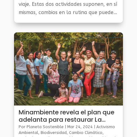
viaje. Estas dos actividades suponen, en sí
mismas, cambios en la rutina que pueden
tener implicaciones en las condiciones de
salud.
Minambiente revela el plan que
adelanta para restaurar La
Mojana
Por
Planeta Sostenible
|
Mar 24, 2024
|
Activismo
Ambiental
,
Biodiversidad
,
Cambio Climático
,