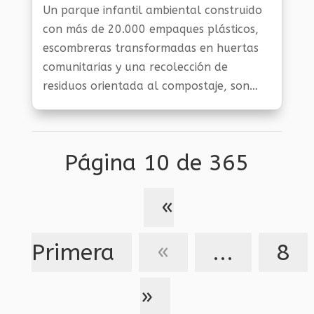
Y Sostenibilidad
,
Noticias Medio Ambiente
,
Planeta
Un parque infantil ambiental construido
Al Día
,
Planeta Verde
con más de 20.000 empaques plásticos,
escombreras transformadas en huertas
comunitarias y una recolección de
residuos orientada al compostaje, son
algunas de las acciones que adelanta la
comunidad del barrio Belén, en Siloé, de
cara a la COP16.
Página 10 de 365
«
Primera
«
...
8
»