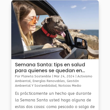
Semana Santa: tips en salud
para quienes se quedan en
casa y los que salen de viaje
Por
Planeta Sostenible
|
Mar 24, 2024
|
Activismo
Ambiental
,
Energías Renovables
,
Gestión
Ambiental Y Sostenibilidad
,
Noticias Medio
Ambiente
Es prácticamente un hecho que durante
la Semana Santa usted haga alguna de
estas dos cosas: coma pescado o salga de