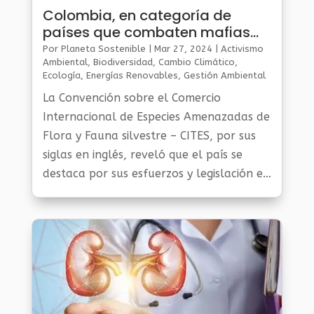
Colombia, en categoría de
países que combaten mafias
de trafico de animales silvestres
Por
Planeta Sostenible
|
Mar 27, 2024
|
Activismo
Ambiental
,
Biodiversidad
,
Cambio Climático
,
Ecología
,
Energías Renovables
,
Gestión Ambiental
Y Sostenibilidad
,
Noticias Medio Ambiente
,
Planeta
La Convención sobre el Comercio
Al Día
,
Planeta Verde
Internacional de Especies Amenazadas de
Flora y Fauna silvestre – CITES, por sus
siglas en inglés, reveló que el país se
destaca por sus esfuerzos y legislación en
combatir el tráfico de fauna silvestre.