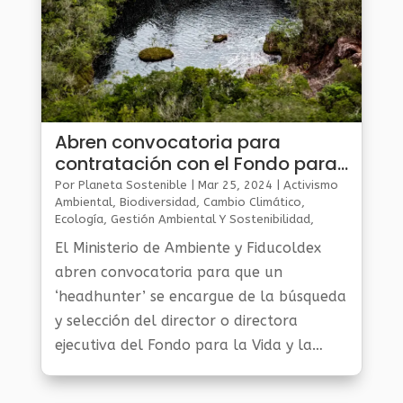
Abren convocatoria para
contratación con el Fondo para
la Vida
Por
Planeta Sostenible
|
Mar 25, 2024
|
Activismo
Ambiental
,
Biodiversidad
,
Cambio Climático
,
Ecología
,
Gestión Ambiental Y Sostenibilidad
,
Noticias Medio Ambiente
,
Planeta Al Día
,
Planeta
El Ministerio de Ambiente y Fiducoldex
Verde
abren convocatoria para que un
‘headhunter’ se encargue de la búsqueda
y selección del director o directora
ejecutiva del Fondo para la Vida y la
Biodiversidad.