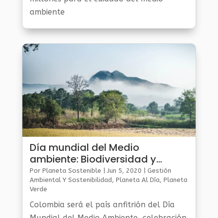
ambiente
Día mundial del Medio
ambiente: Biodiversidad y
conservación del patrimonio
Por
Planeta Sostenible
|
Jun 5, 2020
|
Gestión
natural
Ambiental Y Sostenibilidad
,
Planeta Al Día
,
Planeta
Verde
Colombia será el país anfitrión del Día
Mundial del Medio Ambiente, celebración