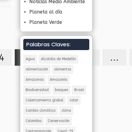
Noticias Medio Ambiente
Planeta al día
Planeta Verde
Palabras Claves:
4
25
26
27
...
Agua
Alcaldia de Medellín
alimentación
alimentos
Amazonas
Amazonía
Biodiversidad
bosques
Brasil
Calentamiento global
calor
Cambio climático
clima
Colombia
Conservación
Contaminación
Covid-19