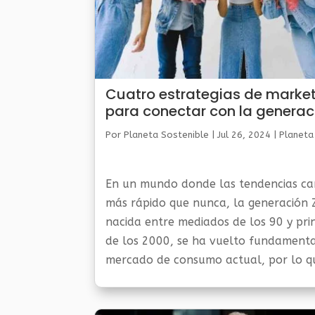
Cuatro estrategias de marke
para conectar con la generac
en este 2024
Por
Planeta Sostenible
|
Jul 26, 2024
|
Planeta
En un mundo donde las tendencias c
más rápido que nunca, la generación 
nacida entre mediados de los 90 y prin
de los 2000, se ha vuelto fundamenta
mercado de consumo actual, por lo q
marcas se enfrentan a un desafío cruc
captar la...