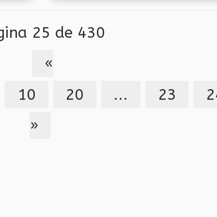
para la Humanidad,...
gina 25 de 430
«
10
20
...
23
2
»