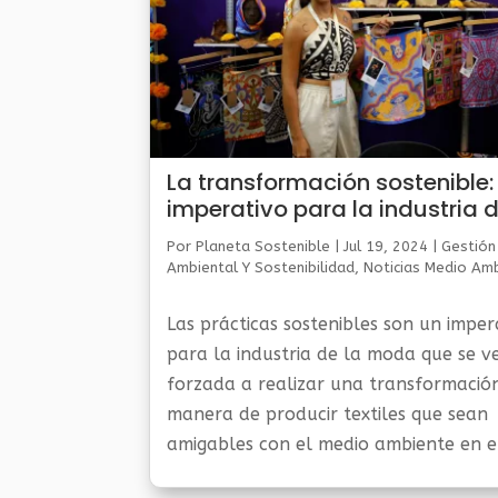
La transformación sostenible:
imperativo para la industria d
moda en México
Por
Planeta Sostenible
|
Jul 19, 2024
|
Gestión
Ambiental Y Sostenibilidad
,
Noticias Medio Am
Las prácticas sostenibles son un imper
para la industria de la moda que se v
forzada a realizar una transformació
manera de producir textiles que sean
amigables con el medio ambiente en e
plazo, coincidieron diseñadoras y expe