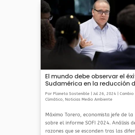
El mundo debe observar el éxi
Sudamérica en la reducción d
hambre, afirma economista j
Por
Planeta Sostenible
|
Jul 26, 2024
|
Cambio
de la FAO
Climático
,
Noticias Medio Ambiente
Máximo Torero, economista jefe de la
sobre el informe SOFI 2024. Análisis d
razones que se esconden tras las dife