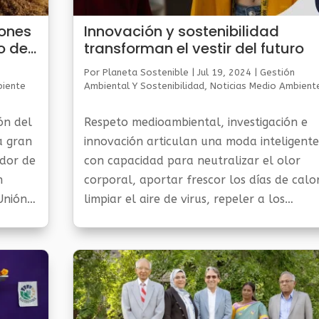
iones
Innovación y sostenibilidad
o de
transforman el vestir del futuro
Por
Planeta Sostenible
|
Jul 19, 2024
|
Gestión
biente
Ambiental Y Sostenibilidad
,
Noticias Medio Ambient
ón del
Respeto medioambiental, investigación e
a gran
innovación articulan una moda inteligente
ador de
con capacidad para neutralizar el olor
n
corporal, aportar frescor los días de calor
Unión
limpiar el aire de virus, repeler a los
una...
mosquitos o realizar notificaciones de
socorro. Durante mucho...