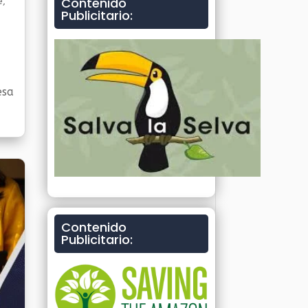
Contenido
e
,
Publicitario:
esa
una
Contenido
Publicitario: