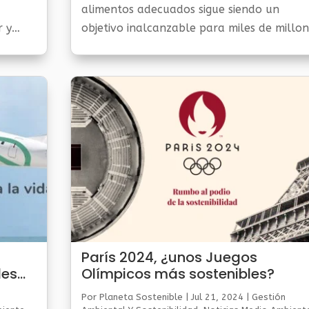
alimentos adecuados sigue siendo un
r y
objetivo inalcanzable para miles de millon
de personas. En 2023, alrededor de 2 330
millones de personas en todo el...
París 2024, ¿unos Juegos
les
Olímpicos más sostenibles?
Por
Planeta Sostenible
|
Jul 21, 2024
|
Gestión