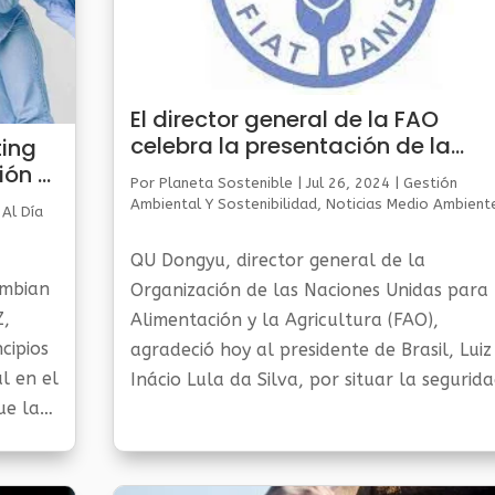
El director general de la FAO
celebra la presentación de la
ting
Alianza Mundial contra el hambr
ión Z
Por
Planeta Sostenible
|
Jul 26, 2024
|
Gestión
y la Pobreza
Ambiental Y Sostenibilidad
,
Noticias Medio Ambient
 Al Día
QU Dongyu, director general de la
ambian
Organización de las Naciones Unidas para 
Z,
Alimentación y la Agricultura (FAO),
cipios
agradeció hoy al presidente de Brasil, Luiz
l en el
Inácio Lula da Silva, por situar la segurid
ue las
alimentaria en el centro de la agenda del
ial:
G20 y movilizar el...