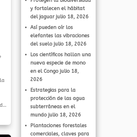
Protegen la biodiversidad
y fortalecen el hábitat
del jaguar
julio 18, 2026
Así pueden oír los
elefantes las vibraciones
del suelo
julio 18, 2026
e
Los científicos hallan una
e
nueva especie de mono
en el Congo
julio 18,
2026
la
Estrategias para la
protección de las agua
ad
subterráneas en el
mundo
julio 18, 2026
Plantaciones forestales
comerciales, claves para