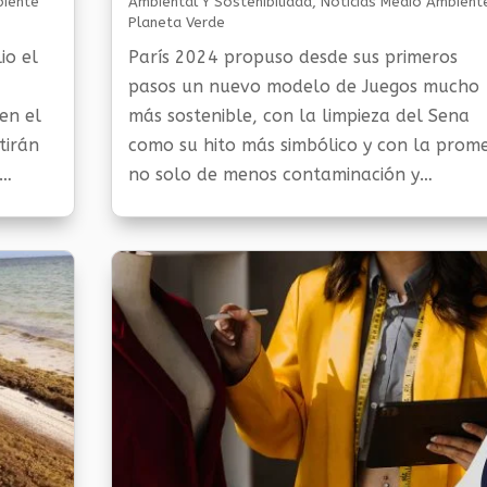
biente
Ambiental Y Sostenibilidad
,
Noticias Medio Ambient
Planeta Verde
io el
París 2024 propuso desde sus primeros
pasos un nuevo modelo de Juegos mucho
en el
más sostenible, con la limpieza del Sena
tirán
como su hito más simbólico y con la prom
no solo de menos contaminación y
llo del
despilfarro de recursos, sino también de 
herencia verde para la...