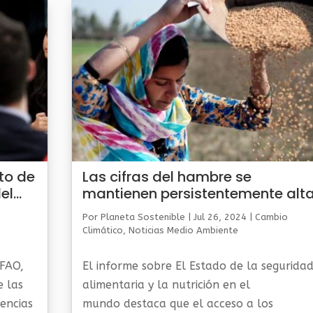
to de
Las cifras del hambre se
el
mantienen persistentemente alt
efe
por tres años consecutivos,
Por
Planeta Sostenible
|
Jul 26, 2024
|
Cambio
mientras se agravan las crisis
Climático
,
Noticias Medio Ambiente
mundiales: informe de la ONU
 FAO,
El informe sobre El Estado de la segurida
e las
alimentaria y la nutrición en el
rencias
mundo destaca que el acceso a los