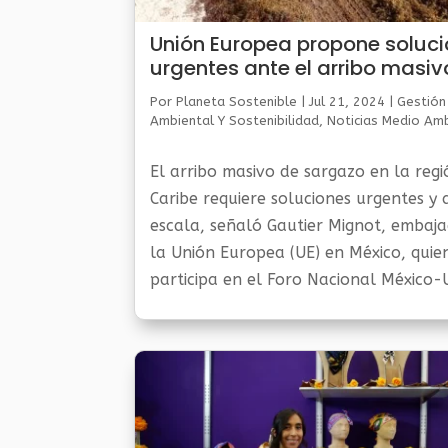
Unión Europea propone soluc
urgentes ante el arribo masiv
Sargazo a playas del Caribe
Por
Planeta Sostenible
|
Jul 21, 2024
|
Gestión
Ambiental Y Sostenibilidad
,
Noticias Medio Am
El arribo masivo de sargazo en la regi
Caribe requiere soluciones urgentes y 
escala, señaló Gautier Mignot, embaj
la Unión Europea (UE) en México, quie
participa en el Foro Nacional México-
Europea 'Para convertir el sargazo en 