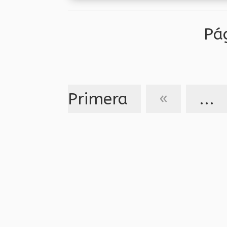
en México....
Pá
Primera
«
...