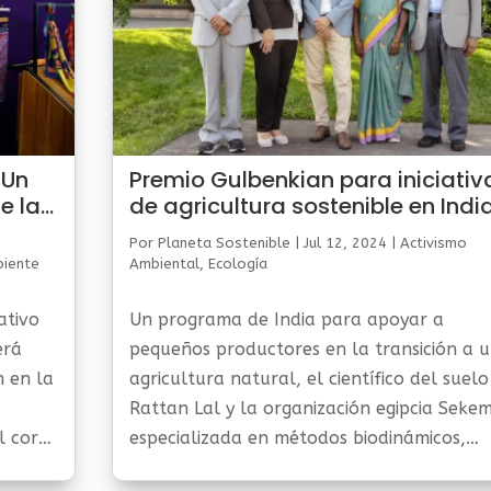
 Un
Premio Gulbenkian para iniciativ
e la
de agricultura sostenible en Indi
Por
Planeta Sostenible
|
Jul 12, 2024
|
Activismo
biente
Ambiental
,
Ecología
ativo
Un programa de India para apoyar a
erá
pequeños productores en la transición a 
n en la
agricultura natural, el científico del suelo
Rattan Lal y la organización egipcia Sekem
l corto
especializada en métodos biodinámicos,
rtos
recibieron en Lisboa el Premio Gulbenkian