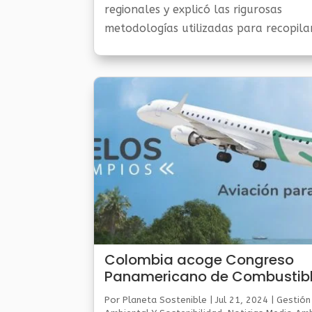
regionales y explicó las rigurosas
metodologías utilizadas para recopila
analizar los datos presentados en el
informe. También destacó...
Colombia acoge Congreso
Panamericano de Combustib
Sostenibles de Aviación
Por
Planeta Sostenible
|
Jul 21, 2024
|
Gestión