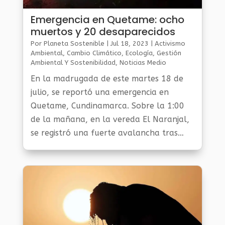
Emergencia en Quetame: ocho
muertos y 20 desaparecidos
Por
Planeta Sostenible
|
Jul 18, 2023
|
Activismo
Ambiental
,
Cambio Climático
,
Ecología
,
Gestión
Ambiental Y Sostenibilidad
,
Noticias Medio
Ambiente
En la madrugada de este martes 18 de
julio, se reportó una emergencia en
Quetame, Cundinamarca. Sobre la 1:00
de la mañana, en la vereda El Naranjal,
se registró una fuerte avalancha tras
una creciente súbita en las quebradas
Marcelita y Estaquecá, que ha dejado
hasta el momento ocho personas
fallecidas, entre ellas tres menores de
edad, 20 desaparecidas y varias viviendas
afectadas.