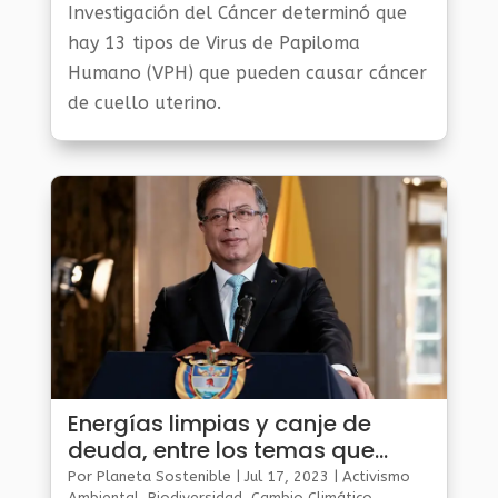
Investigación del Cáncer determinó que
hay 13 tipos de Virus de Papiloma
Humano (VPH) que pueden causar cáncer
de cuello uterino.
Energías limpias y canje de
deuda, entre los temas que
Petro lleva a Cumbre UE-Celac
Por
Planeta Sostenible
|
Jul 17, 2023
|
Activismo
Ambiental
,
Biodiversidad
,
Cambio Climático
,