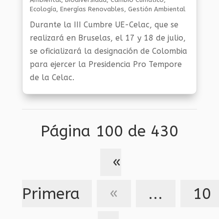
Ecología
,
Energías Renovables
,
Gestión Ambiental
Y Sostenibilidad
,
Noticias Medio Ambiente
,
Planeta
Durante la III Cumbre UE-Celac, que se
Al Día
,
Planeta Verde
realizará en Bruselas, el 17 y 18 de julio,
se oficializará la designación de Colombia
para ejercer la Presidencia Pro Tempore
de la Celac.
Página 100 de 430
«
Primera
«
...
10