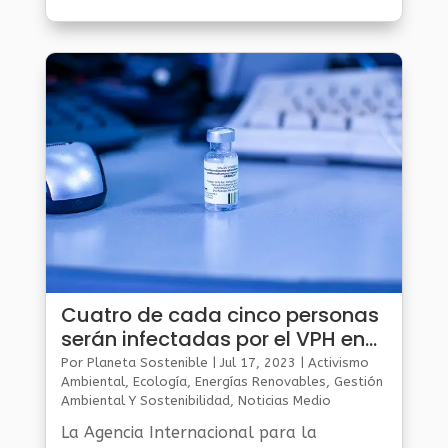
antioqueños e inspira a seguir abriendo
caminos de desarrollo y sostenibilidad.
Cuatro de cada cinco personas
serán infectadas por el VPH en
algún momento de su vida
Por
Planeta Sostenible
|
Jul 17, 2023
|
Activismo
Ambiental
,
Ecología
,
Energías Renovables
,
Gestión
Ambiental Y Sostenibilidad
,
Noticias Medio
Ambiente
La Agencia Internacional para la