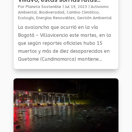
alternas
Por
Planeta Sostenible
|
Jul 19, 2023
|
Activismo
Ambiental
,
Biodiversidad
,
Cambio Climático
,
Ecología
,
Energías Renovables
,
Gestión Ambiental
Y Sostenibilidad
,
Noticias Medio Ambiente
La avalancha que ocurrió en la vía
Bogotá – Villavicencio este martes, en la
que según reportes oficiales hubo 15
muertos y más de diez desaparecidos en
Quetame (Cundinamarca) mantiene
bloqueada la vía entre Bogotá y
Villavicencio.