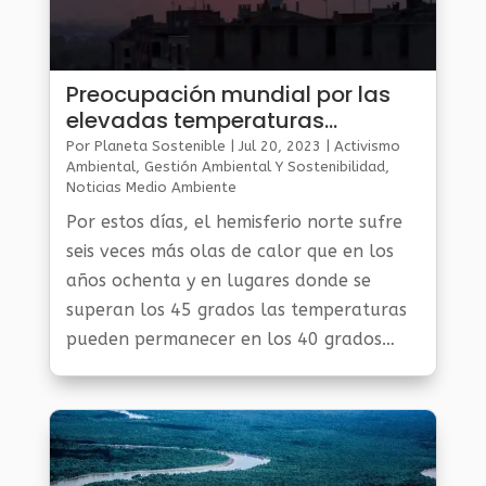
Preocupación mundial por las
elevadas temperaturas
nocturnas
Por
Planeta Sostenible
|
Jul 20, 2023
|
Activismo
Ambiental
,
Gestión Ambiental Y Sostenibilidad
,
Noticias Medio Ambiente
Por estos días, el hemisferio norte sufre
seis veces más olas de calor que en los
años ochenta y en lugares donde se
superan los 45 grados las temperaturas
pueden permanecer en los 40 grados
durante la noche, lo que es más
peligroso para la salud que la
temperatura...