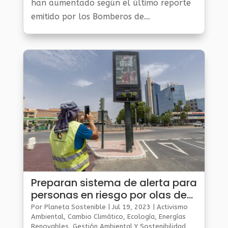
han aumentado según el último reporte
emitido por los Bomberos de
Cundinamarca. Según la nueva
información, hasta el momento, se han
encontrado 20...
Preparan sistema de alerta para
personas en riesgo por olas de
calor
Por
Planeta Sostenible
|
Jul 19, 2023
|
Activismo
Ambiental
,
Cambio Climático
,
Ecología
,
Energías
Renovables
,
Gestión Ambiental Y Sostenibilidad
,