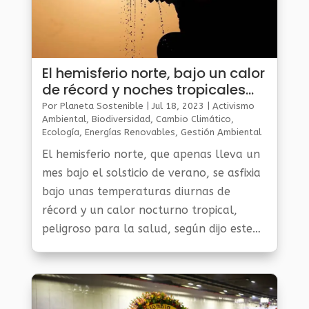
El hemisferio norte, bajo un calor
de récord y noches tropicales
peligrosas para la salud
Por
Planeta Sostenible
|
Jul 18, 2023
|
Activismo
Ambiental
,
Biodiversidad
,
Cambio Climático
,
Ecología
,
Energías Renovables
,
Gestión Ambiental
Y Sostenibilidad
,
Noticias Medio Ambiente
,
Planeta
El hemisferio norte, que apenas lleva un
Al Día
,
Planeta Verde
mes bajo el solsticio de verano, se asfixia
bajo unas temperaturas diurnas de
récord y un calor nocturno tropical,
peligroso para la salud, según dijo este
martes la Organización Meteorológica
Mundial (OMM).