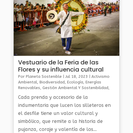
Vestuario de la Feria de las
Flores y su influencia cultural
Por
Planeta Sostenible
|
Jul 18, 2023
|
Activismo
Ambiental
,
Biodiversidad
,
Ecología
,
Energías
Renovables
,
Gestión Ambiental Y Sostenibilidad
,
Noticias Medio Ambiente
,
Planeta Al Día
,
Planeta
Cada prenda y accesorio de la
Verde
indumentaria que lucen los silleteros en
el desfile tiene un valor cultural y
simbólico, que remite a la historia de
pujanza, coraje y valentía de los