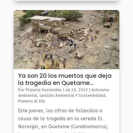
restauración del río Atrato, en el marco
del...
Ya son 20 los muertos que deja
la tragedia en Quetame
(Cundinamarca)
Por
Planeta Sostenible
|
Jul 20, 2023
|
Activismo
Ambiental
,
Gestión Ambiental Y Sostenibilidad
,
Planeta Al Día
Este jueves, las cifras de fallecidos a
causa de la tragedia en la vereda El
Naranjal, en Quetame (Cundinamarca),